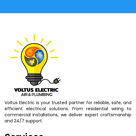
Voltus Electric is your trusted partner for reliable, safe, and
efficient electrical solutions. From residential wiring to
commercial installations, we deliver expert craftsmanship
and 24/7 support.