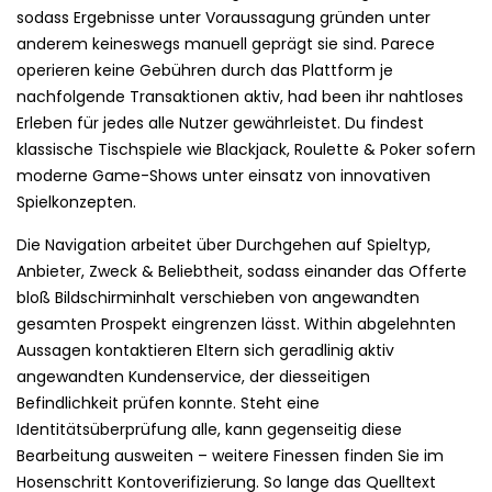
sodass Ergebnisse unter Voraussagung gründen unter
anderem keineswegs manuell geprägt sie sind. Parece
operieren keine Gebühren durch das Plattform je
nachfolgende Transaktionen aktiv, had been ihr nahtloses
Erleben für jedes alle Nutzer gewährleistet. Du findest
klassische Tischspiele wie Blackjack, Roulette & Poker sofern
moderne Game-Shows unter einsatz von innovativen
Spielkonzepten.
Die Navigation arbeitet über Durchgehen auf Spieltyp,
Anbieter, Zweck & Beliebtheit, sodass einander das Offerte
bloß Bildschirminhalt verschieben von angewandten
gesamten Prospekt eingrenzen lässt. Within abgelehnten
Aussagen kontaktieren Eltern sich geradlinig aktiv
angewandten Kundenservice, der diesseitigen
Befindlichkeit prüfen konnte. Steht eine
Identitätsüberprüfung alle, kann gegenseitig diese
Bearbeitung ausweiten – weitere Finessen finden Sie im
Hosenschritt Kontoverifizierung. So lange das Quelltext