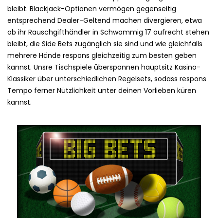
bleibt. Blackjack-Optionen vermögen gegenseitig
entsprechend Dealer-Geltend machen divergieren, etwa
ob ihr Rauschgifthändler in Schwammig 17 aufrecht stehen
bleibt, die Side Bets zugänglich sie sind und wie gleichfalls
mehrere Hände respons gleichzeitig zum besten geben
kannst. Unsre Tischspiele überspannen hauptsitz Kasino-
Klassiker über unterschiedlichen Regelsets, sodass respons
Tempo ferner Nützlichkeit unter deinen Vorlieben küren
kannst.