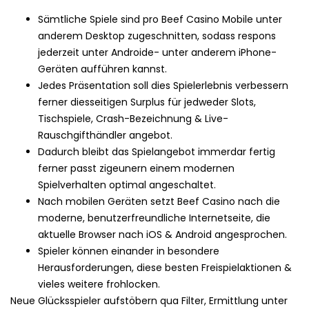
Sämtliche Spiele sind pro Beef Casino Mobile unter
anderem Desktop zugeschnitten, sodass respons
jederzeit unter Androide- unter anderem iPhone-
Geräten aufführen kannst.
Jedes Präsentation soll dies Spielerlebnis verbessern
ferner diesseitigen Surplus für jedweder Slots,
Tischspiele, Crash-Bezeichnung & Live-
Rauschgifthändler angebot.
Dadurch bleibt das Spielangebot immerdar fertig
ferner passt zigeunern einem modernen
Spielverhalten optimal angeschaltet.
Nach mobilen Geräten setzt Beef Casino nach die
moderne, benutzerfreundliche Internetseite, die
aktuelle Browser nach iOS & Android angesprochen.
Spieler können einander in besondere
Herausforderungen, diese besten Freispielaktionen &
vieles weitere frohlocken.
Neue Glücksspieler aufstöbern qua Filter, Ermittlung unter