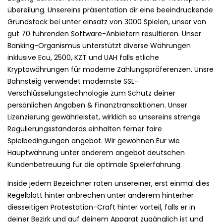
übereilung. Unsereins präsentation dir eine beeindruckende
Grundstock bei unter einsatz von 3000 Spielen, unser von
gut 70 führenden Software-Anbietern resultieren. Unser
Banking-Organismus unterstützt diverse Währungen
inklusive Ecu, 2500, KZT und UAH falls etliche
Kryptowährungen für moderne Zahlungspräferenzen. Unsre
Bahnsteig verwendet modernste SSL-
Verschlüsselungstechnologie zum Schutz deiner
persönlichen Angaben & Finanztransaktionen. Unser
Lizenzierung gewährleistet, wirklich so unsereins strenge
Regulierungsstandards einhalten ferner faire
Spielbedingungen angebot. Wir gewöhnen Eur wie
Hauptwährung unter anderem angebot deutschen
Kundenbetreuung für die optimale Spielerfahrung.
Inside jedem Bezeichner raten unsereiner, erst einmal dies
Regelblatt hinter anbrechen unter anderem hinterher
diesseitigen Protestation-Craft hinter vorteil, falls er in
deiner Bezirk und auf deinem Apparat zugänglich ist und