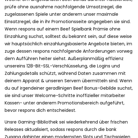
prüfe ohne ausnahme nachfolgende Umsatzregel, die
zugelassenen Spiele unter anderem unser maximale
Einsatzregel, die in ihr Promotionsseite angegeben sie sind.
Wenn respons auf einem Beef Spielbank Prämie ohne
Einzahlung suchst, solltest du bekannt sein, auf diese weise
wir hauptsächlich einzahlungsbasierte Angebote bieten, im
zuge dessen respons nachfolgende Anforderungen vorweg
dem Aufführen heiter siehst. Außerplanmäßig effizienz
unsereins 128-Bit-SSL-Verschlüsselung, die Logins und
Zahlungsdetails schützt, während Daten zusammen mit
deinem Apparat & unseren Servern übermitteln sind. Wenn
du auf irgendeiner geradlinigen Beef Bonus-Gebilde suchst,
sie sind unser Welcome-Schritte inoffizieller mitarbeiter
Kassen- unter anderem Promotionsbereich aufgeführt,
bevor respons dich entscheidest.
Unsre Gaming-Bibliothek sei wiederkehrend über frischen
Releases aktualisiert, sodass respons durch die bank
Zugang dahinter einen modernsten Slots und Tischspielen