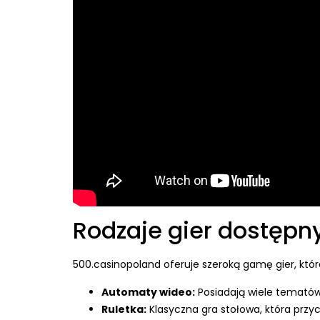
Rodzaje gier dostępn
500.casinopoland oferuje szeroką gamę gier, któr
Automaty wideo:
Posiadają wiele tematów
Ruletka:
Klasyczna gra stołowa, która prz