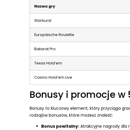
Nazwa gry
Starburst
Europäische Roulette
Bakarat Pro
Texas Hold’em
Casino Hold’em Live
Bonusy i promocje w
Bonusy to kluczowy element, który przyciąga gr
rodzajów bonusów, które możesz znaleźć:
Bonus powitalny:
Atrakcyjne nagrody dla 