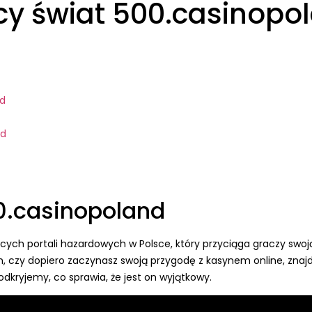
cy świat 500.casinopol
nd
nd
0.casinopoland
ących portali hazardowych w Polsce, który przyciąga graczy swoj
 czy dopiero zaczynasz swoją przygodę z kasynem online, znajdzi
odkryjemy, co sprawia, że jest on wyjątkowy.