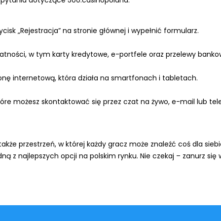
ycisk „Rejestracja” na stronie głównej i wypełnić formularz.
atności, w tym karty kredytowe, e-portfele oraz przelewy banko
nę internetową, która działa na smartfonach i tabletach.
które możesz skontaktować się przez czat na żywo, e-mail lub tel
także przestrzeń, w której każdy gracz może znaleźć coś dla sieb
ą z najlepszych opcji na polskim rynku. Nie czekaj – zanurz się 