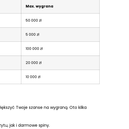
Max. wygrana
50 000 zł
5 000 zł
100 000 zł
20 000 zł
10 000 zł
ększyć Twoje szanse na wygraną. Oto kilka
tu, jak i darmowe spiny.