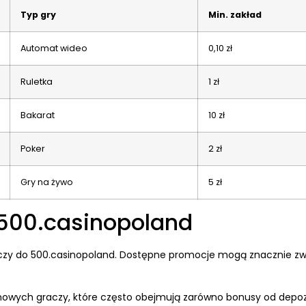
Typ gry
Min. zakład
Automat wideo
0,10 zł
Ruletka
1 zł
Bakarat
10 zł
Poker
2 zł
Gry na żywo
5 zł
 500.casinopoland
aczy do 500.casinopoland. Dostępne promocje mogą znacznie zwi
nowych graczy, które często obejmują zarówno bonusy od depozy