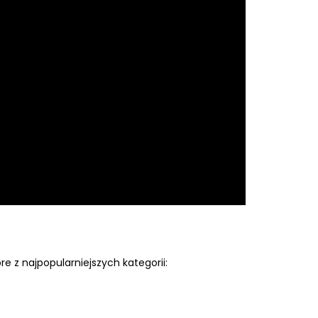
e z najpopularniejszych kategorii: