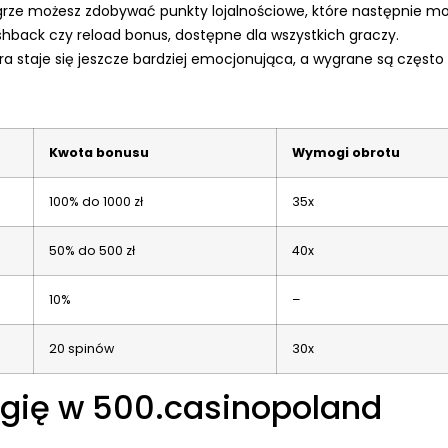
 grze możesz zdobywać punkty lojalnościowe, które następnie 
ashback czy reload bonus, dostępne dla wszystkich graczy.
ra staje się jeszcze bardziej emocjonująca, a wygrane są często
Kwota bonusu
Wymogi obrotu
100% do 1000 zł
35x
50% do 500 zł
40x
10%
–
20 spinów
30x
egię w 500.casinopoland