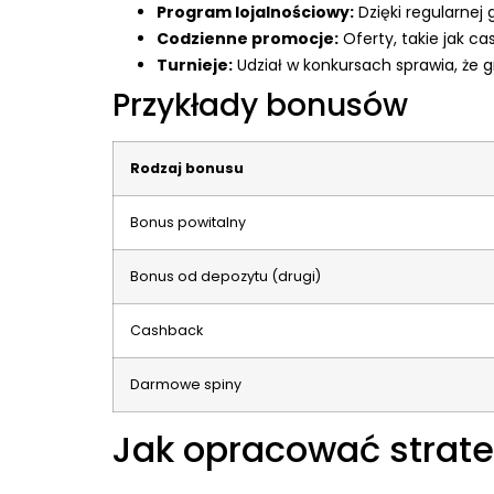
Program lojalnościowy:
Dzięki regularnej
Codzienne promocje:
Oferty, takie jak c
Turnieje:
Udział w konkursach sprawia, że g
Przykłady bonusów
Rodzaj bonusu
Bonus powitalny
Bonus od depozytu (drugi)
Cashback
Darmowe spiny
Jak opracować strat