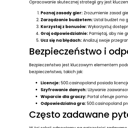
Opracowanie skutecznej strategii gry jest klucz
Poznaj zasady gier:
Zrozumienie zasad gier
Zarządzanie budżetem:
Ustal budżet na g
Korzystaj z bonusów:
Wykorzystuj dostępn
Graj odpowiedzialnie:
Pamiętaj, aby nie 
Ucz się na błędach:
Analizuj swoje przegran
Bezpieczeństwo i odp
Bezpieczeństwo jest kluczowym elementem podcza
bezpieczeństwa, takich jak:
Licencje:
500.casinopoland posiada licenc
Szyfrowanie danych:
Używanie zaawansow
Wsparcie dla graczy:
Portal oferuje pomoc
Odpowiedzialna gra:
500.casinopoland pr
Często zadawane pyt
W tej sekcji odpowiemy na najczęściej zadawane