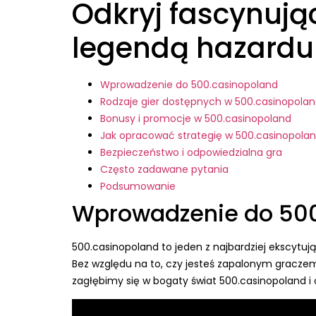
Odkryj fascynują
legendą hazardu
Wprowadzenie do 500.casinopoland
Rodzaje gier dostępnych w 500.casinopola
Bonusy i promocje w 500.casinopoland
Jak opracować strategię w 500.casinopola
Bezpieczeństwo i odpowiedzialna gra
Często zadawane pytania
Podsumowanie
Wprowadzenie do 50
500.casinopoland to jeden z najbardziej ekscytuj
Bez względu na to, czy jesteś zapalonym graczem,
zagłębimy się w bogaty świat 500.casinopoland i 